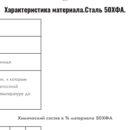
Характеристика материала.Сталь 50ХФА.
инная
ли, к которым
алостной
температуре до
Химический состав в % материала 50ХФА