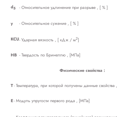
d
- Относительное удлинение при разрыве , [ % ]
5
y
- Относительное сужение , [ % ]
KCU
2
- Ударная вязкость , [ кДж / м
]
HB
- Твердость по Бринеллю , [МПа]
Физические свойства :
T
- Температура, при которой получены данные свойства ,
E
- Модуль упругости первого рода , [МПа]